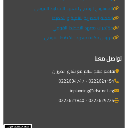
المستودع الرقمي لمعهد التخطيط القومي
المجلة المصرية للتنمية والتخطيط
مؤتمرات معهد التخطيط القومي
فهرس مكتبة معهد التخطيط القومي
تواصل معنا
تقاطع صلاح سالم مع شارع الطيران
0222621151 - 0222634747
inplanning@idsc.net.eg
0222629225 - 0222627840