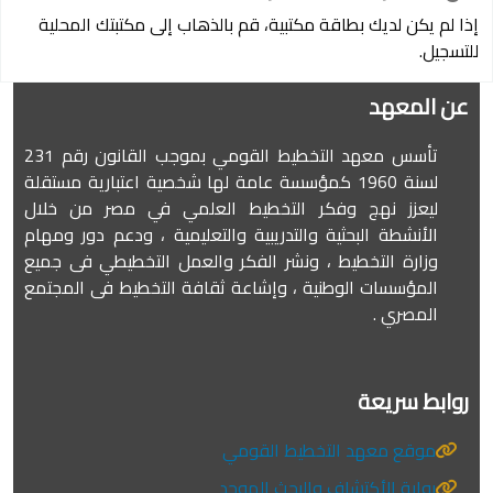
إذا لم يكن لديك بطاقة مكتبية، قم بالذهاب إلى مكتبتك المحلية
للتسجيل.
عن المعهد
تأسس معهد التخطيط القومي بموجب القانون رقم 231
لسنة 1960 كمؤسسة عامة لها شخصية اعتبارية مستقلة
ليعزز نهج وفكر التخطيط العلمي في مصر من خلال
الأنشطة البحثية والتدريبية والتعليمية ، ودعم دور ومهام
وزارة التخطيط ، ونشر الفكر والعمل التخطيطي فى جميع
المؤسسات الوطنية ، وإشاعة ثقافة التخطيط فى المجتمع
المصري .
روابط سريعة
موقع معهد التخطيط القومي
بوابة الأكتشاف والبحث الموحد