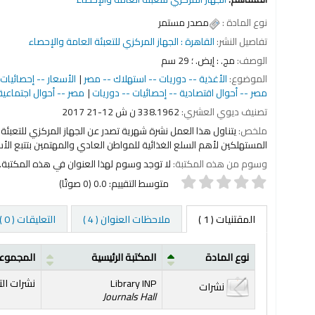
نوع المادة :
مصدر مستمر
تفاصيل النشر:
القاهرة :
الجهاز المركزي للتعبئة العامة والإحصاء
الوصف:
مج. : إيض. ؛ 29 سم
الموضوع:
الأغذية -- دوريات -- استهلاك -- مصر
الأسعار -- إحصائيات
مصر -- أحوال اقتصادية -- إحصائيات -- دوريات
مصر -- أحوال اجتماعية
تصنيف ديوي العشري:
338.1962 ن ش 12-2017 21
ملخص:
المستهلكين لأهم السلع الغذائية للمواطن العادي والمهتمين بتتبع الأس
وسوم من هذه المكتبة:
لا توجد وسوم لهذا العنوان في هذه المكتبة.
التقييم باستخدام النجوم
متوسط التقييم: 0.0 (0 صوتًا)
المقتنيات
( 1 )
ملاحظات العنوان ( 4 )
التعليقات ( 0 )
نوع المادة
المكتبة الرئيسية
المجموع
المقتنيات
Library INP
نشرات الت
نشرات
Journals Hall