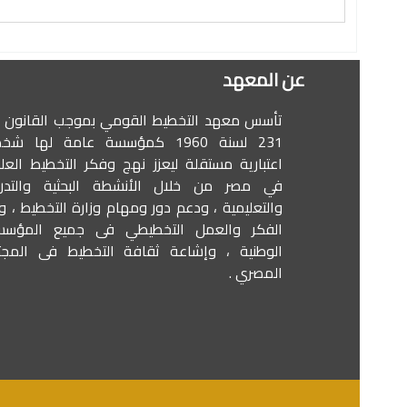
عن المعهد
تأسس معهد التخطيط القومي بموجب القانون 
231 لسنة 1960 كمؤسسة عامة لها شخ
اعتبارية مستقلة ليعزز نهج وفكر التخطيط الع
في مصر من خلال الأنشطة البحثية والتدريب
والتعليمية ، ودعم دور ومهام وزارة التخطيط ، و
الفكر والعمل التخطيطي فى جميع المؤسس
الوطنية ، وإشاعة ثقافة التخطيط فى المجت
المصري .