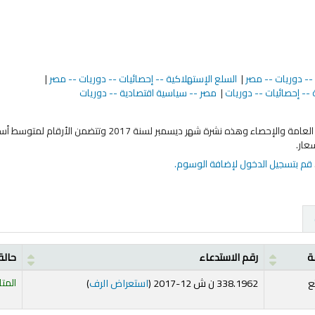
 -- دوريات -- مصر
السلع الإستهلاكية -- إحصائيات -- دوريات -- مصر
 -- إحصائيات -- دوريات
مصر -- سياسية اقتصادية -- دوريات
يتناول هذا العمل نشرة شهرية تصدر عن الجهاز المركزي للتعبئة العامة والإحصاء وهذه نشرة شهر ديسمبر لسنة 2017 وتتضمن الأرقا
عار.
قم بتسجيل الدخول لإضافة الوسوم.
ة
رقم الاستدعاء
حالة
(يفتح أدناه)
ع
338.1962 ن ش 12-2017 (
استعراض الرف
)
المتا