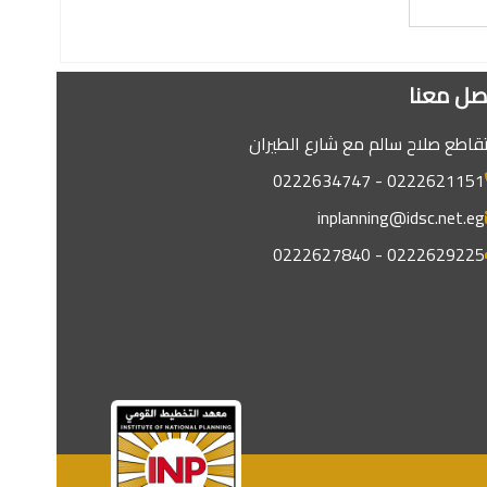
صل معنا
قاطع صلاح سالم مع شارع الطيران
0222621151 - 0222634747
inplanning@idsc.net.eg
0222629225 - 0222627840