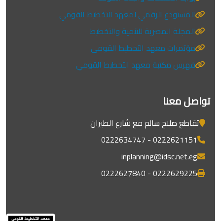
المستودع الرقمي لمعهد التخطيط القومي
المجلة المصرية للتنمية والتخطيط
مؤتمرات معهد التخطيط القومي
فهرس مكتبة معهد التخطيط القومي
تواصل معنا
تقاطع صلاح سالم مع شارع الطيران
0222621151 - 0222634747
inplanning@idsc.net.eg
0222629225 - 0222627840