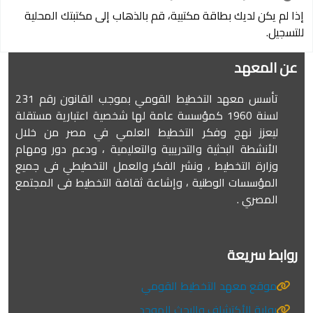
إذا لم يكن لديك بطاقة مكتبية، قم بالذهاب إلى مكتبتك المحلية
للتسجيل.
عن المعهد
تأسس معهد التخطيط القومي بموجب القانون رقم 231
لسنة 1960 كمؤسسة عامة لها شخصية اعتبارية مستقلة
ليعزز نهج وفكر التخطيط العلمي في مصر من خلال
الأنشطة البحثية والتدريبية والتعليمية ، ودعم دور ومهام
وزارة التخطيط ، ونشر الفكر والعمل التخطيطي فى جميع
المؤسسات الوطنية ، وإشاعة ثقافة التخطيط فى المجتمع
المصري .
روابط سريعة
موقع معهد التخطيط القومي
بوابة الأكتشاف والبحث الموحد