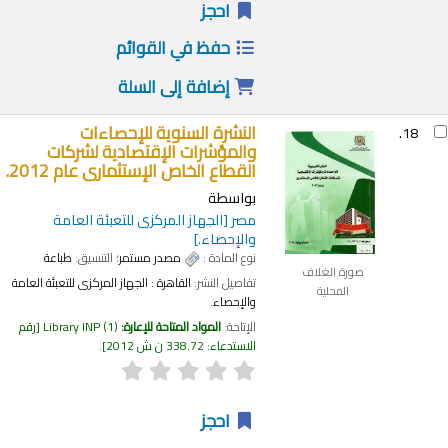
احجز
حفظ في القوائم
إضافة إلى السلة
النشرة السنوية للإحصاءات
18.
والمؤشرات الإقتصادية لشركات
القطاع الخاص الإستثمارى عام 2012.
بواسطة
مصر
[الجهاز المركزى للتعبئة العامة
والإحصاء.]
نوع المادة :
مصدر مستمر
؛ التنسيق:
طباعة
صورة الغلاف
تفاصيل النشر:
القاهرة :
الجهاز المركزى للتعبئة العامة
المحلية
والإحصاء.
الإتاحة:
المواد المتاحة للإعارة:
(1)
Library INP
رقم
الاستدعاء:
338.72 ن ش 2012
.
احجز