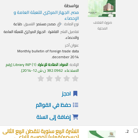
بواسطة
مصر. الجهاز المركزي للتعبئة العامة و
الإحصاء
صورة الغلاف
نوع المادة :
مصدر مستمر
؛ التنسيق:
طباعة
المحلية
تفاصيل النشر:
القاهرة :
الجهاز المركزي للتعبئة العامة
والاحصاء.
عنوان آخر:
Monthly bulletin of foreign trade data
december 2014.
الإتاحة:
المواد المتاحة للإعارة:
(1)
Library INP
رقم
الاستدعاء:
382.0962 ن ش 12-2014
.
احجز
حفظ في القوائم
إضافة إلى السلة
النشرة الربع سنوية للقطن الربع الثانى
2.
(ديسمبر/فبراير) للموسم الزراعى