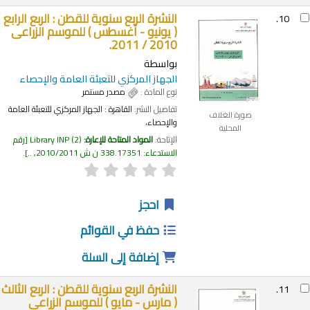
النشرة الربع سنوية للقطن : الربع الرابع
10.
( يونيو - أغسطس ) للموسم الزراعى
2010 / 2011.
بواسطة
الجهاز المركزي للتعبئة العامة والإحصاء
نوع المادة :
مصدر مستمر
تفاصيل النشر:
القاهرة :
الجهاز المركزي للتعبئة العامة
صورة الغلاف
والإحصاء،
المحلية
الإتاحة:
المواد المتاحة للإعارة:
(2)
Library INP
رقم
الاستدعاء:
338.17351 ن ش 2010/2011, ..
.
احجز
حفظ في القوائم
إضافة إلى السلة
النشرة الربع سنوية للقطن : الربع الثالث
11.
( مارس - مايو ) للموسم الزراعى