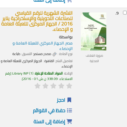
النشرة الشهرية للرقم القياسي
9.
للصناعات التحويلية والإستخراجية يناير
2016 /
الجهاز المركزى للتعبئة العامة
و الإحصاء.
بواسطة
مصر. الجهاز المركزي للتعبئة العامة و
الإحصاء
نوع المادة :
مصدر مستمر
؛ التنسيق:
طباعة
صورة الغلاف
تفاصيل النشر:
القاهرة :
الجهاز المركزى للتعبئة العامة و
المحلية
الإحصاء،
الإتاحة:
المواد المتاحة للإعارة:
(1)
Library INP
رقم
الاستدعاء:
338.09 ن ش 01 - 2016
.
احجز
حفظ في القوائم
إضافة إلى السلة