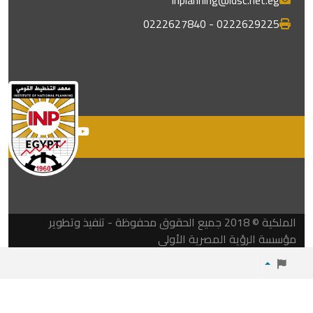
0222629225 - 0222627840
الملكية © 2018 جميع الحقوق محفوظة - تنفيذ وتطوير
مؤسسة الرؤية المصرية الأولي