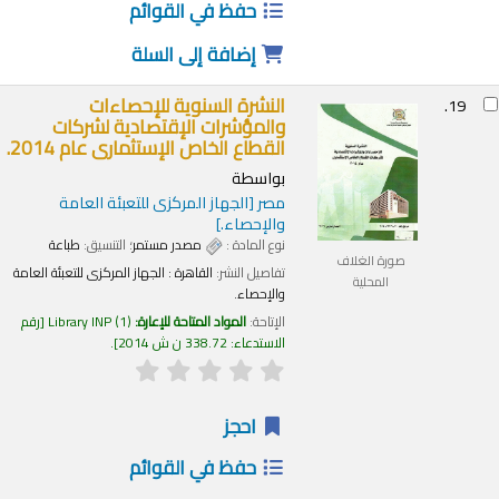
حفظ في القوائم
إضافة إلى السلة
النشرة السنوية للإحصاءات
19.
والمؤشرات الإقتصادية لشركات
القطاع الخاص الإستثمارى عام 2014.
بواسطة
مصر
[الجهاز المركزى للتعبئة العامة
والإحصاء.]
نوع المادة :
مصدر مستمر
؛ التنسيق:
طباعة
صورة الغلاف
تفاصيل النشر:
القاهرة :
الجهاز المركزى للتعبئة العامة
المحلية
والإحصاء.
الإتاحة:
المواد المتاحة للإعارة:
(1)
Library INP
رقم
الاستدعاء:
338.72 ن ش 2014
.
احجز
حفظ في القوائم