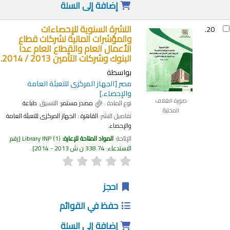
إضافة إلى السلة
النشرة السنوية للإحصاءات
20.
والمؤشرات المالية لشركات قطاع
الأعمال العام والقطاع العام عدا
البنوك وشركات التأمين 2013 / 2014.
بواسطة
مصر
[الجهاز المركزى للتعبئة العامة
والإحصاء.]
صورة الغلاف
نوع المادة :
مصدر مستمر
؛ التنسيق:
طباعة
المحلية
تفاصيل النشر:
القاهرة :
الجهاز المركزى للتعبئة العامة
والإحصاء.
الإتاحة:
المواد المتاحة للإعارة:
(1)
Library INP
رقم
الاستدعاء:
338.74 ن ش 2013 - 2014
.
احجز
حفظ في القوائم
إضافة إلى السلة