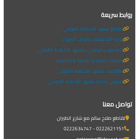
روابط سريعة
موقع معهد التخطيط القومي
بوابة الأكتشاف والبحث الموحد
المستودع الرقمي لمعهد التخطيط القومي
المجلة المصرية للتنمية والتخطيط
مؤتمرات معهد التخطيط القومي
فهرس مكتبة معهد التخطيط القومي
تواصل معنا
تقاطع صلاح سالم مع شارع الطيران
0222621151 - 0222634747
inplanning@idsc.net.eg