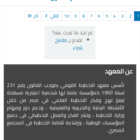
2
3
4
5
6
7
8
9
10
التالي
آخر
لم تجد ما تبحث عنه؟
تقدم بـِ
مقترح
شراء
عن المعهد
تأسس معهد التخطيط القومي بموجب القانون رقم 231
لسنة 1960 كمؤسسة عامة لها شخصية اعتبارية مستقلة
ليعزز نهج وفكر التخطيط العلمي في مصر من خلال
الأنشطة البحثية والتدريبية والتعليمية ، ودعم دور ومهام
وزارة التخطيط ، ونشر الفكر والعمل التخطيطي فى جميع
المؤسسات الوطنية ، وإشاعة ثقافة التخطيط فى المجتمع
المصري .