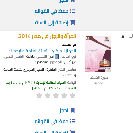
حفظ في القوائم
إضافة إلى السلة
المرأة والرجل فى مصر 2014.
8.
بواسطة
الجهاز المركزى للتعبئة العامة والإحصاء
نوع المادة :
نص
؛ التنسيق:
طباعة
؛ الشكل الأدبي:
غير أدبي
؛ الجمهور:
متخصص؛
تفاصيل النشر:
القاهرة :
الجهاز المركزى للتعبئة العامة
والإحصاء.
صورة الغلاف
الإتاحة:
المواد المتاحة للإعارة:
(1)
Library INP
رقم
المحلية
الاستدعاء:
309.212 م ر 2014
.
احجز
حفظ في القوائم
إضافة إلى السلة