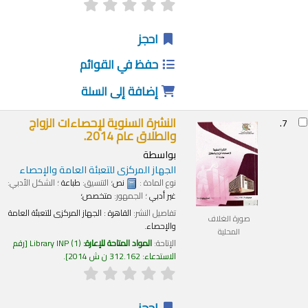
احجز
حفظ في القوائم
إضافة إلى السلة
النشرة السنوية لإحصاءات الزواج
7.
والطلاق عام 2014.
بواسطة
الجهاز المركزى للتعبئة العامة والإحصاء
نوع المادة :
نص
؛ التنسيق:
طباعة
؛ الشكل الأدبي:
غير أدبي
؛ الجمهور:
متخصص؛
تفاصيل النشر:
القاهرة :
الجهاز المركزى للتعبئة العامة
صورة الغلاف
والإحصاء.
المحلية
الإتاحة:
المواد المتاحة للإعارة:
(1)
Library INP
رقم
الاستدعاء:
312.162 ن ش 2014
.
احجز