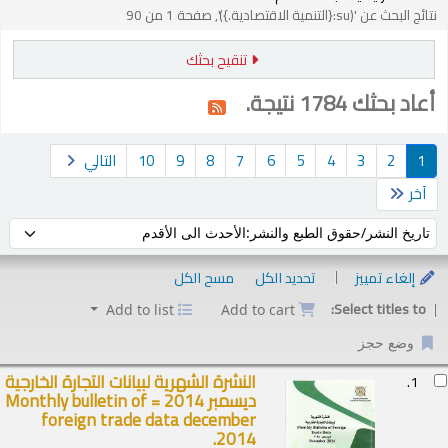
نتائج البحث عن '(su:{التنمية الاقتصادية.})', صفحة 1 من 90
تنقيح بحثك
أعاد بحثك 1784 نتيجة.
1
2
3
4
5
6
7
8
9
10
التالي
آخر
فرز حسب:
إلغاء تمييز
تحديد الكل
مسح الكل
Select titles to:
Add to list
Add to cart
وضع حجز
ئج
النشرة الشهرية لبيانات التجارة الخارجية
1.
ديسمبر 2014 = Monthly bulletin of
foreign trade data december
2014.