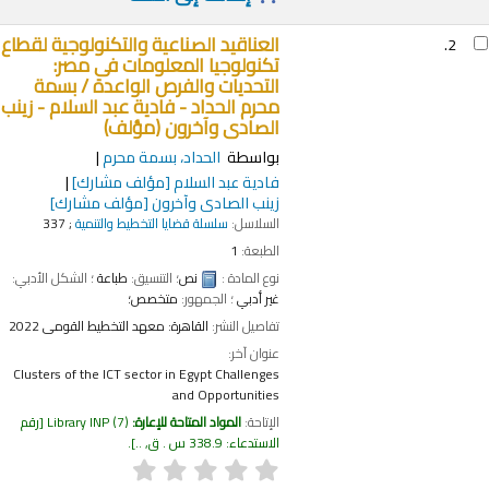
العناقيد الصناعية والتكنولوجية لقطاع
2.
تكنولوجيا المعلومات فى مصر:
التحديات والفرص الواعدة /
بسمة
محرم الحداد - فادية عبد السلام - زينب
الصادى وآخرون (مؤلف)
بواسطة
الحداد، بسمة محرم
فادية عبد السلام
[مؤلف مشارك]
زينب الصادى وآخرون
[مؤلف مشارك]
السلاسل:
سلسلة قضايا التخطيط والتنمية
; 337
الطبعة:
1
نوع المادة :
نص
؛ التنسيق:
طباعة
؛ الشكل الأدبي:
غير أدبي
؛ الجمهور:
متخصص؛
تفاصيل النشر:
القاهرة:
معهد التخطيط القومى
2022
عنوان آخر:
Clusters of the ICT sector in Egypt Challenges
and Opportunities
الإتاحة:
المواد المتاحة للإعارة:
(7)
Library INP
رقم
الاستدعاء:
338.9 س . ق, ..
.