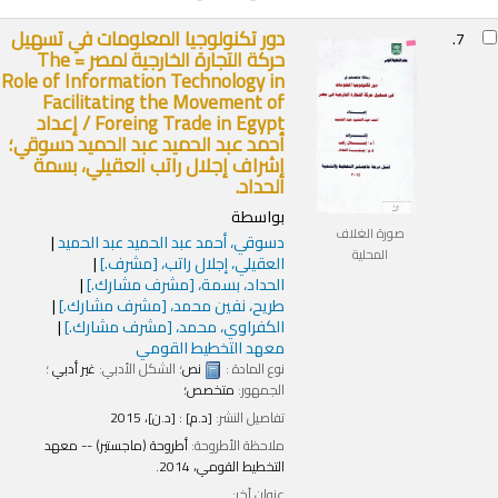
دور تكنولوجيا المعلومات في تسهيل
7.
حركة التجارة الخارجية لمصر = The
Role of Information Technology in
Facilitating the Movement of
Foreing Trade in Egypt /
إعداد
أحمد عبد الحميد عبد الحميد دسوقي؛
إشراف إجلال راتب العقيلي، بسمة
الحداد.
بواسطة
صورة الغلاف
دسوقي، أحمد عبد الحميد عبد الحميد
المحلية
العقيلي، إجلال راتب،
[مشرف.]
الحداد، بسمة،
[مشرف مشارك.]
طريح، نفين محمد،
[مشرف مشارك.]
الكفراوي، محمد،
[مشرف مشارك.]
معهد التخطيط القومي
نوع المادة :
نص
؛ الشكل الأدبي:
غير أدبي
؛
الجمهور:
متخصص؛
تفاصيل النشر:
[د.م] :
[د.ن]،
2015
ملاحظة الأطروحة:
أطروحة (ماجستير) -- معهد
التخطيط القومي، 2014.
عنوان آخر: