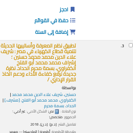
احجز
حفظ في القوائم
إضافة إلى السلة
تطبيق نظم المعرفة وأساليبها الحديثة
3.
لتنمية قطاع الكهرباء في مصر :
شريف
علاء الدين محمد محمد حسنين ؛
إشراف محمد محمد أبو الفتح
الكفراوي، بسمة محرم الحداد.
نظرة
جديدة لرفع كفاءة الأداء ودعم اتخاذ
القرار الإداري /
بواسطة
حسنين، شريف علاء الدين محمد محمد
الكفراوي، محمد محمد أبو الفتح،
[مشرف.]
الحداد، بسمة محرم
نوع المادة :
نص
؛ الشكل الأدبي:
غير أدبي
؛
الجمهور:
متخصص؛
تفاصيل النشر:
[د.م]:
[د.ن]،
2018
ملاحظة الأطروحة:
أطروحة ( الماجستير) -- معهد