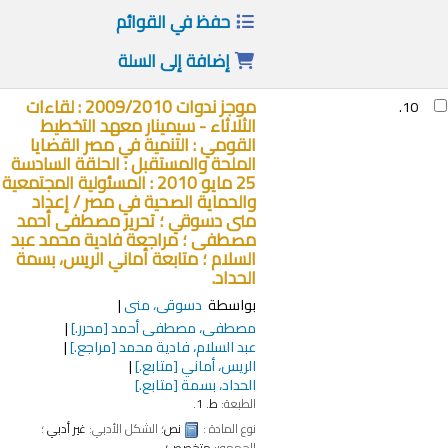
حفظ في القوائم
إضافة إلى السلة
موجز ندوات 2009/2010 : لقاءات
10.
الثلاثاء - سيمينار معهد التخطيط
القومي : التنمية في مصر القضايا
الملحة والمستقبل : الحلقة السادسة
25 مايو 2010 : المسئولية المجتمعية
والحماية الصحية في مصر /
إعداد
منى دسوقي ؛ تحرير مصطفى أحمد
مصطفى ؛ مراجعة فادية محمد عبد
السلام ؛ متابعة أماني الريس، بسمة
الحداد.
بواسطة
دسوقى، منى
مصطفى، مصطفى أحمد
[محرر.]
عبد السلام، فادية محمد
[مراجع.]
الريس، أماني
[متابع.]
الحداد، بسمة
[متابع.]
الطبعة:
ط. 1.
نوع المادة :
نص
؛ الشكل الأدبي:
غير أدبي
؛
الجمهور:
متخصص؛