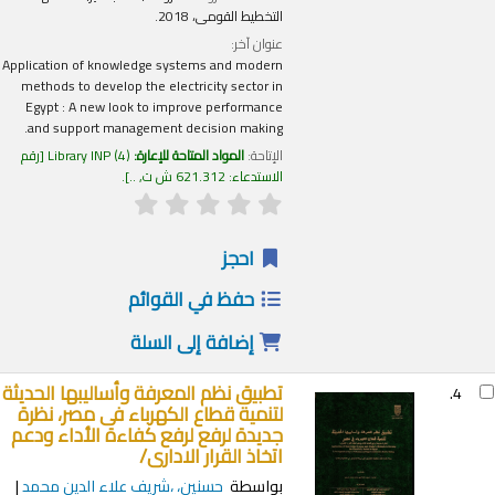
التخطيط القومى، 2018.
عنوان آخر:
Application of knowledge systems and modern
methods to develop the electricity sector in
Egypt : A new look to improve performance
and support management decision making.
الإتاحة:
المواد المتاحة للإعارة:
(4)
Library INP
رقم
الاستدعاء:
621.312 ش ت, ..
.
احجز
حفظ في القوائم
إضافة إلى السلة
تطبيق نظم المعرفة وأساليبها الحديثة
4.
لتنمية قطاع الكهرباء فى مصر، نظرة
جديدة لرفع لرفع كفاءة الأداء ودعم
اتخاذ القرار الادارى/
بواسطة
حسنين، ،شريف علاء الدين محمد