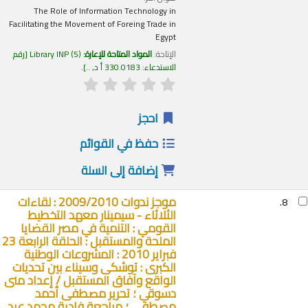
The Role of Information Technology in
Facilitating the Movement of Foreing Trade in
Egypt
الإتاحة:
المواد المتاحة للإعارة:
(5)
Library INP
رقم
الاستدعاء:
330.0183 أ د, ..
.
احجز
حفظ في القوائم
إضافة إلى السلة
موجز ندوات 2009/2010 : لقاءات
8.
الثلاثاء - سيمينار معهد التخطيط
القومي : التنمية في مصر القضايا
الملحة والمستقبل : الحلقة الرابعة 23
فبراير 2010 : المشروعات الوطنية
الكبرى : توشكى وسيناء بين تحديات
الواقع وآفاق المستقبل /
إعداد منى
دسوقي ؛ تحرير مصطفى أحمد
مصطفى ؛ مراجعة فادية محمد عبد