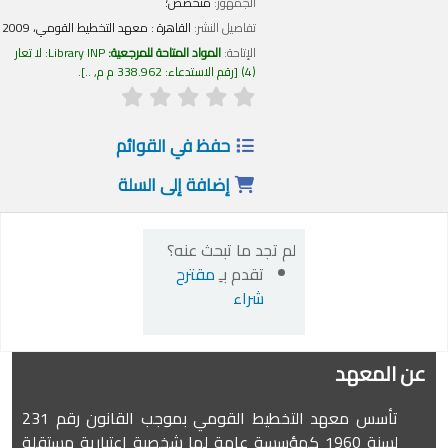
الجمهور:
متخصص؛
تفاصيل النشر:
القاهرة :
معهد التخطيط القومي،
2009
الإتاحة:
المواد المتاحة للمرجعية:
Library INP: لا تعار
(4)
رقم الاستدعاء:
338.962 م م, ..
.
حفظ في القوائم
إضافة إلى السلة
لم تجد ما تبحث عنه؟
تقدم بـِ
مقترح
شراء
عن المعهد
تأسس معهد التخطيط القومي بموجب القانون رقم 231
لسنة 1960 كمؤسسة عامة لها شخصية اعتبارية مستقلة