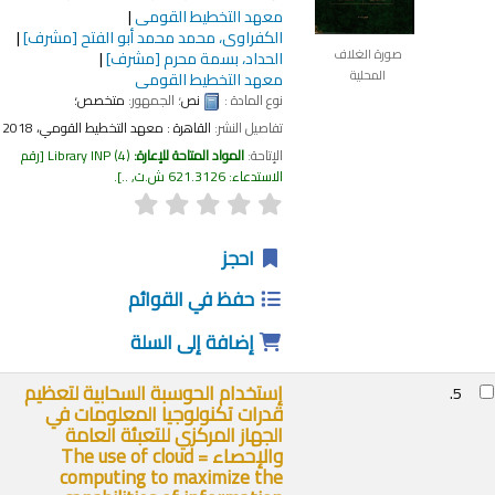
معهد التخطيط القومى
الكفراوى، محمد محمد أبو الفتح
[مشرف]
صورة الغلاف
الحداد، بسمة محرم
[مشرف]
المحلية
معهد التخطيط القومى
نوع المادة :
نص
؛ الجمهور:
متخصص؛
تفاصيل النشر:
القاهرة :
معهد التخطيط القومي،
2018
الإتاحة:
المواد المتاحة للإعارة:
(4)
Library INP
رقم
الاستدعاء:
621.3126 ش.ت, ..
.
احجز
حفظ في القوائم
إضافة إلى السلة
إستخدام الحوسبة السحابية لتعظيم
5.
قدرات تكنولوجيا المعلومات في
الجهاز المركزي للتعبئة العامة
والإحصاء = The use of cloud
computing to maximize the