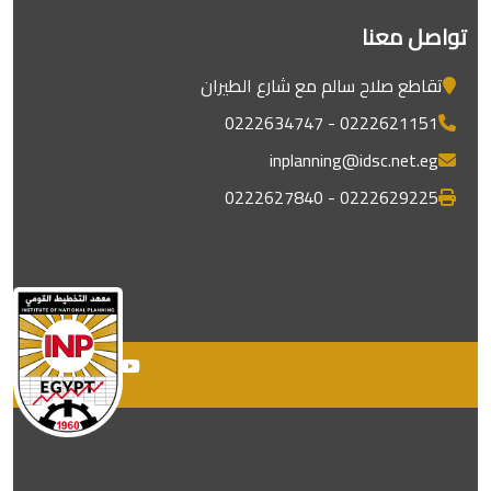
تواصل معنا
تقاطع صلاح سالم مع شارع الطيران
0222621151 - 0222634747
inplanning@idsc.net.eg
0222629225 - 0222627840