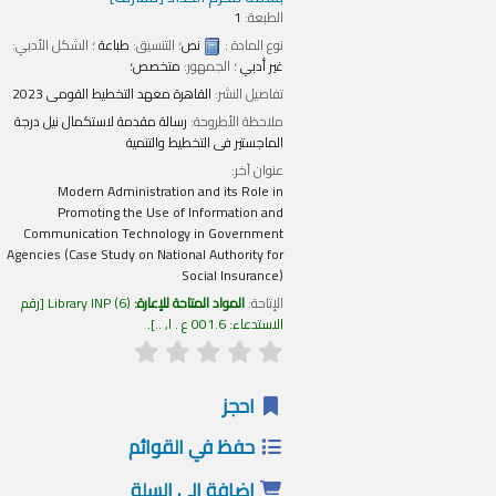
الطبعة:
1
نوع المادة :
نص
؛ التنسيق:
طباعة
؛ الشكل الأدبي:
غير أدبي
؛ الجمهور:
متخصص؛
تفاصيل النشر:
القاهرة
معهد التخطيط القومى
2023
ملاحظة الأطروحة:
رسالة مقدمة لاستكمال نيل درجة
الماجستير فى التخطيط والتنمية
عنوان آخر:
Modern Administration and its Role in
Promoting the Use of Information and
Communication Technology in Government
Agencies (Case Study on National Authority for
Social Insurance)
الإتاحة:
المواد المتاحة للإعارة:
(6)
Library INP
رقم
الاستدعاء:
001.6 ع . ا, ..
.
احجز
حفظ في القوائم
إضافة إلى السلة