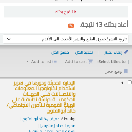
تنقيح بحثك
أعاد بحثك 13 نتيجة.
فرز حسب:
إلغاء تمييز
تحديد الكل
مسح الكل
Select titles to:
Add to list
Add to cart
وضع حجز
ئج
الإدارة الحديثة ودورها في تعزيز
1.
استخدام تكنولوجيا المعلومات
والاتصــالات فــي الجهــات
الحكوميـــة: دراسة تطبيقية علي
الهيئة القومية للتأمين الاجتماعي/
خالد أبوالفتوح
بواسطة
عفيفى،خالد أبوالفتوح
محرم الحداد
[مشرف]
بسمه محرم الحداد
[مشرف]