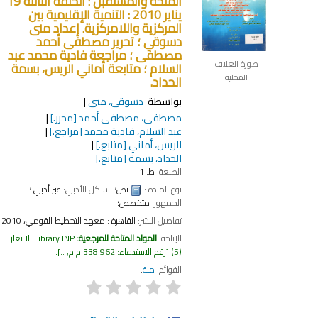
الملحة والمستقبل : الحلقة الثالثة 19
يناير 2010 : التنمية الإقليمية بين
المركزية واللامركزية.
إعداد منى
دسوقي ؛ تحرير مصطفى أحمد
مصطفى ؛ مراجعة فادية محمد عبد
صورة الغلاف
السلام ؛ متابعة أماني الريس، بسمة
المحلية
الحداد.
بواسطة
دسوقى، منى
مصطفى، مصطفى أحمد
[محرر.]
عبد السلام، فادية محمد
[مراجع.]
الريس، أماني
[متابع.]
الحداد، بسمة
[متابع.]
الطبعة:
ط. 1.
نوع المادة :
نص
؛ الشكل الأدبي:
غير أدبي
؛
الجمهور:
متخصص؛
تفاصيل النشر:
القاهرة :
معهد التخطيط القومي،
2010
الإتاحة:
المواد المتاحة للمرجعية:
Library INP: لا تعار
(5)
رقم الاستدعاء:
338.962 م م, ..
.
القوائم:
منة
.