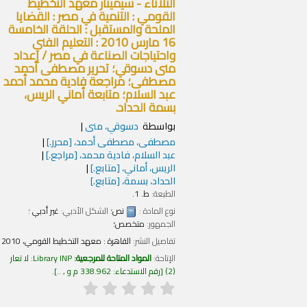
الثلاثاء - سيمينار معهد التخطيط
القومي : التنمية في مصر : القضايا
الملحة والمستقبل : الحلقة الخامسة
16 مارس 2010 : التعليم الفني
واحتياجات الصناعة في مصر /
إعداد
منى دسوقي؛ تحرير مصطفى أحمد
مصطفى؛ مراجعة فادية محمد أحمد
عبد السلام؛ متابعة أماني الريس،
بسمة الحداد.
بواسطة
دسوقي، منى
مصطفى، مصطفى أحمد،
[محرر.]
عبد السلام، فادية محمد،
[مراجع.]
الريس، أماني،
[متابع.]
الحداد، بسمة،
[متابع.]
الطبعة:
ط. 1.
نوع المادة :
نص
؛ الشكل الأدبي:
غير أدبي
؛
الجمهور:
متخصص؛
تفاصيل النشر:
القاهرة :
معهد التخطيط القومي،
2010
الإتاحة:
المواد المتاحة للمرجعية:
Library INP: لا تعار
(2)
رقم الاستدعاء:
338.962 م و , ..
.