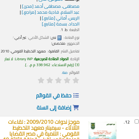
مصطفى، مصطفى أحمد
[محرر.]
عبد السلام، فادية محمد
[مراجع.]
الريس، أماني
[متابع.]
الحداد، بسمة
[متابع.]
الطبعة:
ط. 1.
نوع المادة :
نص
؛ الشكل الأدبي:
غير أدبي
؛
الجمهور:
متخصص؛
تفاصيل النشر:
القاهرة :
معهد التخطيط القومي،
2010
الإتاحة:
المواد المتاحة للمرجعية:
Library INP: لا تعار
(3)
رقم الاستدعاء:
338.962 م م, ..
.
القوائم:
منة
.
حفظ في القوائم
إضافة إلى السلة
موجز ندوات 2009/2010 : لقاءات
12.
الثلاثاء - سيمينار معهد التخطيط
القومي : التنمية في مصر القضايا