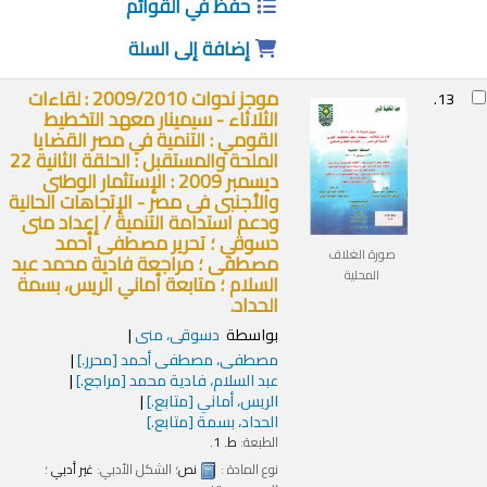
حفظ في القوائم
إضافة إلى السلة
موجز ندوات 2009/2010 : لقاءات
13.
الثلاثاء - سيمينار معهد التخطيط
القومي : التنمية في مصر القضايا
الملحة والمستقبل : الحلقة الثانية 22
ديسمبر 2009 : الإستثمار الوطنى
والأجنبى فى مصر - الإتجاهات الحالية
ودعم استدامة التنمية /
إعداد منى
دسوقي ؛ تحرير مصطفى أحمد
صورة الغلاف
مصطفى ؛ مراجعة فادية محمد عبد
المحلية
السلام ؛ متابعة أماني الريس، بسمة
الحداد.
بواسطة
دسوقى، منى
مصطفى، مصطفى أحمد
[محرر.]
عبد السلام، فادية محمد
[مراجع.]
الريس، أماني
[متابع.]
الحداد، بسمة
[متابع.]
الطبعة:
ط. 1.
نوع المادة :
نص
؛ الشكل الأدبي:
غير أدبي
؛