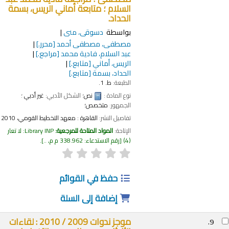
السلام ؛ متابعة أماني الريس، بسمة
الحداد.
بواسطة
دسوقى، منى
مصطفى، مصطفى أحمد
[محرر.]
عبد السلام، فادية محمد
[مراجع.]
الريس، أماني
[متابع.]
الحداد، بسمة
[متابع.]
الطبعة:
ط. 1.
نوع المادة :
نص
؛ الشكل الأدبي:
غير أدبي
؛
الجمهور:
متخصص؛
تفاصيل النشر:
القاهرة :
معهد التخطيط القومي،
2010
الإتاحة:
المواد المتاحة للمرجعية:
Library INP: لا تعار
(4)
رقم الاستدعاء:
338.962 م م, ..
.
حفظ في القوائم
إضافة إلى السلة
موجز ندوات 2009 / 2010 : لقاءات
9.