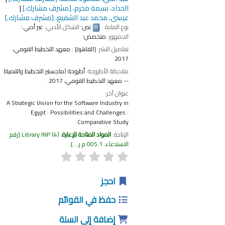
الحداد، بسمة محرم،
[مشرف مشارك.]
عيسى، محمد عبد الشفيع،
[مشرف مشارك.]
نوع المادة :
نص
؛ الشكل الأدبي:
غير أدبي
؛
الجمهور:
متخصص؛
تفاصيل النشر:
[القاهرة] :
معهد التخطيط القومي،
2017
ملاحظة الأطروحة:
أطروحة (ماجستير التخطيط والتنمية)
-- معهد التخطيط القومي، 2017.
عنوان آخر:
A Strategic Vision for the Software Industry in
Egypt : Possibilities and Challenges :
Comparative Study.
الإتاحة:
المواد المتاحة للإعارة:
(4)
Library INP
رقم
الاستدعاء:
005.1 م ر, ..
.
احجز
حفظ في القوائم
إضافة إلى السلة