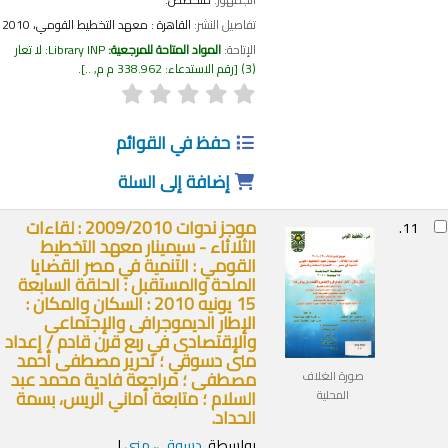
تفاصيل النشر:
القاهرة :
معهد التخطيط القومي،
2010
الإتاحة:
المواد المتاحة للمرجعية:
Library INP: لا تعار
(3)
رقم الاستدعاء:
338.962 م م, ..
.
حفظ في القوائم
إضافة إلى السلة
موجز ندوات 2009/2010 : لقاءات
11.
الثلاثاء - سيمينار معهد التخطيط
القومي : التنمية في مصر القضايا
الملحة والمستقبل : الحلقة السابعة
15 يونيه 2010 : السكان والمكان :
الإطار الديموجرافى والإجتماعى
والإقتصادى في ربع قرن قادم /
إعداد
منى دسوقي ؛ تحرير مصطفى أحمد
مصطفى ؛ مراجعة فادية محمد عبد
صورة الغلاف
السلام ؛ متابعة أماني الريس، بسمة
المحلية
الحداد.
بواسطة
دسوقى، منى