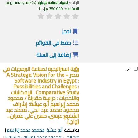
الإتاحة:
المواد المتاحة للإعارة:
(3)
Library INP
رقم
الاستدعاء:
350.009 م إ, ..
.
احجز
حفظ في القوائم
إضافة إلى السلة
رؤية استراتيجية لصناعة البرمجيات في
6.
مصر = A Strategic Vision for the
Software Industry in Egypt :
Possibilities and Challenges :
Comparative Study : الإمكانيات
والتحديات : دراسة مقارنة /
محمود
محمد إبراهيم أبو عيشة؛ إشراف
محمود محمد عبد الحي، محمد عبد
الشفيع عيسى، حسين علي عمران...
[وآخ.].
بواسطة
أبو عيشة، محمود محمد إبراهيم
عبد الحي، محمود محمد،
[مشرف مشارك.]