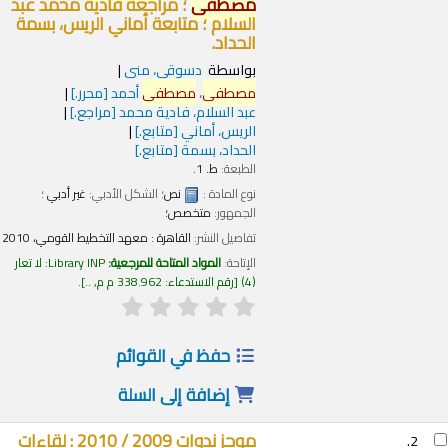
مصطفى
؛ مراجعة فادية محمد عبد
السلام ؛ متابعة أماني الريس، بسمة
الحداد.
بواسطة
دسوقى، منى
مصطفى
،
مصطفى
أحمد
[محرر.]
عبد السلام، فادية محمد
[مراجع.]
الريس، أماني
[متابع.]
الحداد، بسمة
[متابع.]
الطبعة:
ط. 1.
نوع المادة :
نص
؛ الشكل الأدبي:
غير أدبي
؛
الجمهور:
متخصص؛
تفاصيل النشر:
القاهرة :
معهد التخطيط القومي،
2010
الإتاحة:
المواد المتاحة للمرجعية:
Library INP: لا تعار
(4)
رقم الاستدعاء:
338.962 م م, ..
.
حفظ في القوائم
إضافة إلى السلة
موجز ندوات 2009 / 2010 : لقاءات
2.