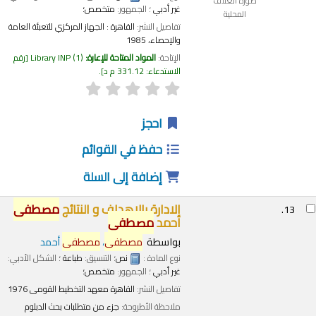
صورة الغلاف
غير أدبي
؛ الجمهور:
متخصص؛
المحلية
تفاصيل النشر:
القاهرة :
الجهاز المركزي للتعبئة العامة
والإحصاء،
1985
الإتاحة:
المواد المتاحة للإعارة:
(1)
Library INP
رقم
الاستدعاء:
331.12 م د
.
احجز
حفظ في القوائم
إضافة إلى السلة
الادارة بالاهداف و النتائج
مصطفى
13.
أحمد
مصطفى
بواسطة
مصطفى
،
مصطفى
أحمد
نوع المادة :
نص
؛ التنسيق:
طباعة
؛ الشكل الأدبي:
غير أدبي
؛ الجمهور:
متخصص؛
تفاصيل النشر:
القاهرة
معهد التخطيط القومى
1976
ملاحظة الأطروحة:
جزء من متطلبات بحث الدبلوم