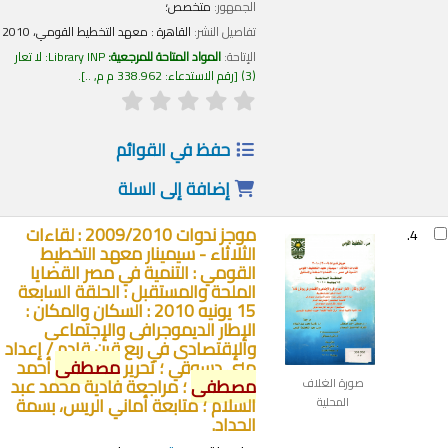
الجمهور:
متخصص؛
تفاصيل النشر:
القاهرة :
معهد التخطيط القومي،
2010
الإتاحة:
المواد المتاحة للمرجعية:
Library INP: لا تعار
(3)
رقم الاستدعاء:
338.962 م م, ..
.
حفظ في القوائم
إضافة إلى السلة
موجز ندوات 2009/2010 : لقاءات
4.
الثلاثاء - سيمينار معهد التخطيط
القومي : التنمية في مصر القضايا
الملحة والمستقبل : الحلقة السابعة
15 يونيه 2010 : السكان والمكان :
الإطار الديموجرافى والإجتماعى
والإقتصادى في ربع قرن قادم /
إعداد
منى دسوقي ؛ تحرير
مصطفى
أحمد
مصطفى
؛ مراجعة فادية محمد عبد
صورة الغلاف
السلام ؛ متابعة أماني الريس، بسمة
المحلية
الحداد.