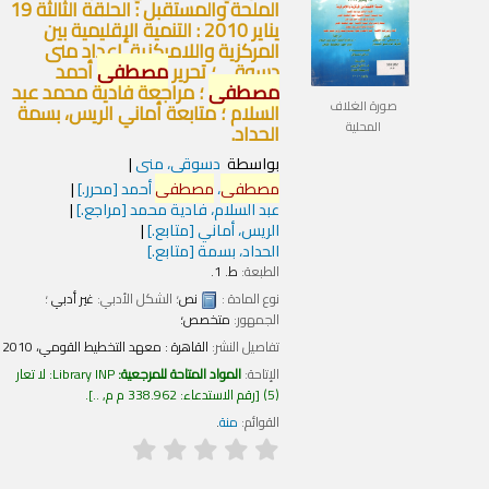
الملحة والمستقبل : الحلقة الثالثة 19
يناير 2010 : التنمية الإقليمية بين
المركزية واللامركزية.
إعداد منى
دسوقي ؛ تحرير
مصطفى
أحمد
مصطفى
؛ مراجعة فادية محمد عبد
صورة الغلاف
السلام ؛ متابعة أماني الريس، بسمة
المحلية
الحداد.
بواسطة
دسوقى، منى
مصطفى
،
مصطفى
أحمد
[محرر.]
عبد السلام، فادية محمد
[مراجع.]
الريس، أماني
[متابع.]
الحداد، بسمة
[متابع.]
الطبعة:
ط. 1.
نوع المادة :
نص
؛ الشكل الأدبي:
غير أدبي
؛
الجمهور:
متخصص؛
تفاصيل النشر:
القاهرة :
معهد التخطيط القومي،
2010
الإتاحة:
المواد المتاحة للمرجعية:
Library INP: لا تعار
(5)
رقم الاستدعاء:
338.962 م م, ..
.
القوائم:
منة
.