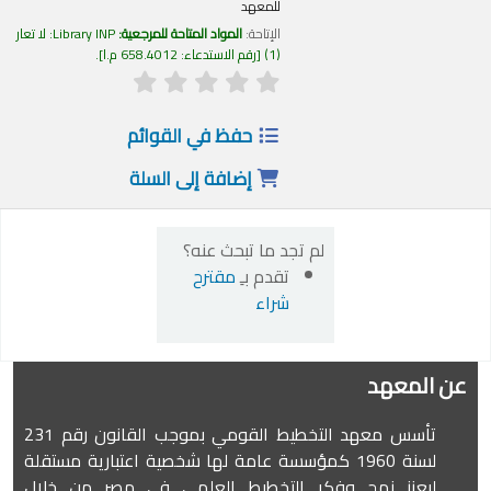
للمعهد
الإتاحة:
المواد المتاحة للمرجعية:
Library INP: لا تعار
(1)
رقم الاستدعاء:
658.4012 م.ا
.
حفظ في القوائم
إضافة إلى السلة
لم تجد ما تبحث عنه؟
تقدم بـِ
مقترح
شراء
عن المعهد
تأسس معهد التخطيط القومي بموجب القانون رقم 231
لسنة 1960 كمؤسسة عامة لها شخصية اعتبارية مستقلة
ليعزز نهج وفكر التخطيط العلمي في مصر من خلال