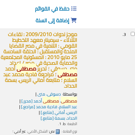
حفظ في القوائم
إضافة إلى السلة
موجز ندوات 2009/2010 : لقاءات
3.
الثلاثاء - سيمينار معهد التخطيط
القومي : التنمية في مصر القضايا
الملحة والمستقبل : الحلقة السادسة
25 مايو 2010 : المسئولية المجتمعية
والحماية الصحية في مصر /
إعداد
منى دسوقي ؛ تحرير
مصطفى
أحمد
مصطفى
؛ مراجعة فادية محمد عبد
السلام ؛ متابعة أماني الريس، بسمة
الحداد.
بواسطة
دسوقى، منى
مصطفى
،
مصطفى
أحمد
[محرر.]
عبد السلام، فادية محمد
[مراجع.]
الريس، أماني
[متابع.]
الحداد، بسمة
[متابع.]
الطبعة:
ط. 1.
نوع المادة :
نص
؛ الشكل الأدبي:
غير أدبي
؛