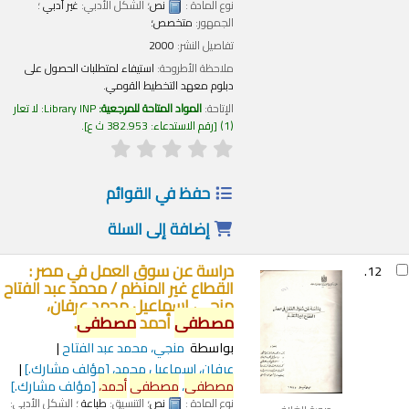
نوع المادة :
نص
؛ الشكل الأدبي:
غير أدبي
؛
الجمهور:
متخصص؛
تفاصيل النشر:
2000
ملاحظة الأطروحة:
استيفاء لمتطلبات الحصول على
دبلوم معهد التخطيط القومي.
الإتاحة:
المواد المتاحة للمرجعية:
Library INP: لا تعار
(1)
رقم الاستدعاء:
382.953 ث ع
.
حفظ في القوائم
إضافة إلى السلة
دراسة عن سوق العمل في مصر :
12.
القطاع غير المنظم /
محمد عبد الفتاح
منجي، إسماعيل محمد عرفان،
مصطفى
أحمد
مصطفى
.
بواسطة
منجي، محمد عبد الفتاح
عرفان، إسماعيل محمد،
[مؤلف مشارك.]
مصطفى
،
مصطفى
أحمد،
[مؤلف مشارك.]
نوع المادة :
نص
؛ التنسيق:
طباعة
؛ الشكل الأدبي: