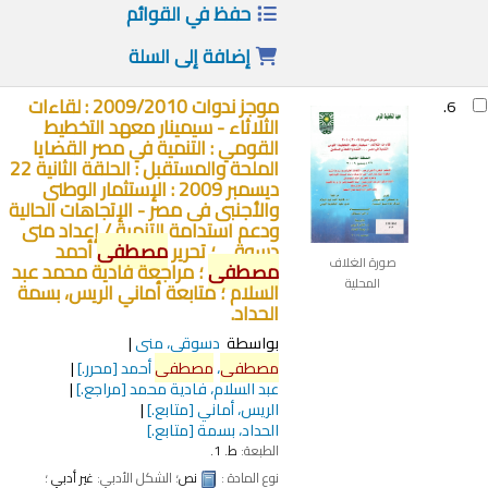
حفظ في القوائم
إضافة إلى السلة
موجز ندوات 2009/2010 : لقاءات
6.
الثلاثاء - سيمينار معهد التخطيط
القومي : التنمية في مصر القضايا
الملحة والمستقبل : الحلقة الثانية 22
ديسمبر 2009 : الإستثمار الوطنى
والأجنبى فى مصر - الإتجاهات الحالية
ودعم استدامة التنمية /
إعداد منى
دسوقي ؛ تحرير
مصطفى
أحمد
صورة الغلاف
مصطفى
؛ مراجعة فادية محمد عبد
المحلية
السلام ؛ متابعة أماني الريس، بسمة
الحداد.
بواسطة
دسوقى، منى
مصطفى
،
مصطفى
أحمد
[محرر.]
عبد السلام، فادية محمد
[مراجع.]
الريس، أماني
[متابع.]
الحداد، بسمة
[متابع.]
الطبعة:
ط. 1.
نوع المادة :
نص
؛ الشكل الأدبي:
غير أدبي
؛