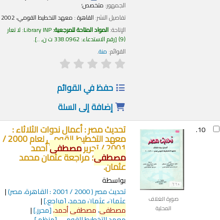
الجمهور:
متخصص؛
تفاصيل النشر:
القاهرة :
معهد التخطيط القومي،
2002
الإتاحة:
المواد المتاحة للمرجعية:
Library INP: لا تعار
(9)
رقم الاستدعاء:
338.0962 ت ن, ..
.
القوائم:
منة
.
حفظ في القوائم
إضافة إلى السلة
تحديث مصر : أعمال ندوات الثلاثاء :
10.
معهد التخطيط القومي لعام 2000 /
2001 /
تحرير
مصطفى
أحمد
مصطفى
؛ مراجعة عثمان محمد
عثمان.
بواسطة
تحديث مصر
( 2000 / 2001 : القاهرة، مصر)
صورة الغلاف
عثمان، عثمان محمد،
[مراجع.]
المحلية
مصطفى
،
مصطفى
أحمد،
[محرر.]
معهد التخطيط القومي،
[منظم.]