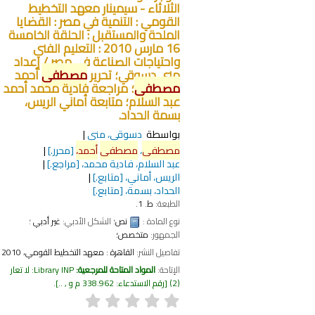
الثلاثاء - سيمينار معهد التخطيط
القومي : التنمية في مصر : القضايا
الملحة والمستقبل : الحلقة الخامسة
16 مارس 2010 : التعليم الفني
واحتياجات الصناعة في مصر /
إعداد
منى دسوقي؛ تحرير
مصطفى
أحمد
مصطفى
؛ مراجعة فادية محمد أحمد
عبد السلام؛ متابعة أماني الريس،
بسمة الحداد.
بواسطة
دسوقي، منى
مصطفى
،
مصطفى
أحمد،
[محرر.]
عبد السلام، فادية محمد،
[مراجع.]
الريس، أماني،
[متابع.]
الحداد، بسمة،
[متابع.]
الطبعة:
ط. 1.
نوع المادة :
نص
؛ الشكل الأدبي:
غير أدبي
؛
الجمهور:
متخصص؛
تفاصيل النشر:
القاهرة :
معهد التخطيط القومي،
2010
الإتاحة:
المواد المتاحة للمرجعية:
Library INP: لا تعار
(2)
رقم الاستدعاء:
338.962 م و , ..
.