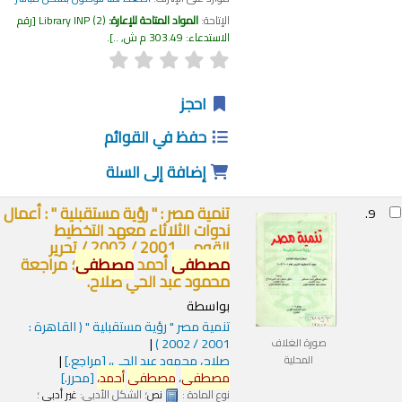
الإتاحة:
المواد المتاحة للإعارة:
(2)
Library INP
رقم
الاستدعاء:
303.49 م ش, ..
.
احجز
حفظ في القوائم
إضافة إلى السلة
تنمية مصر : " رؤية مستقبلية " : أعمال
9.
ندوات الثلاثاء معهد التخطيط
القومي 2001 / 2002 /
تحرير
مصطفى
أحمد
مصطفى
؛ مراجعة
محمود عبد الحي صلاح.
بواسطة
تنمية مصر " رؤية مستقبلية "
( القاهرة :
2001 / 2002 )
صورة الغلاف
صلاح، محمود عبد الحي،
[مراجع.]
المحلية
مصطفى
،
مصطفى
أحمد،
[محرر.]
نوع المادة :
نص
؛ الشكل الأدبي:
غير أدبي
؛