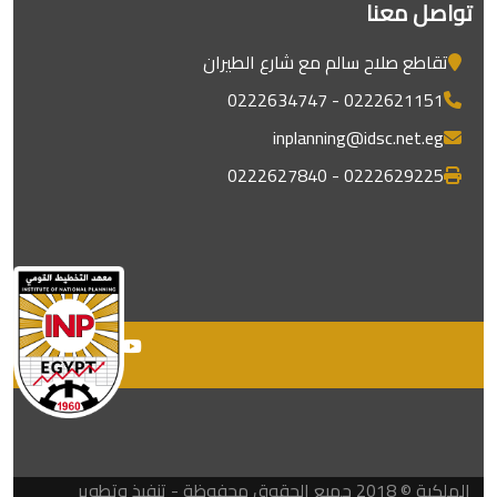
تواصل معنا
تقاطع صلاح سالم مع شارع الطيران
0222621151 - 0222634747
inplanning@idsc.net.eg
0222629225 - 0222627840
الملكية © 2018 جميع الحقوق محفوظة - تنفيذ وتطوير