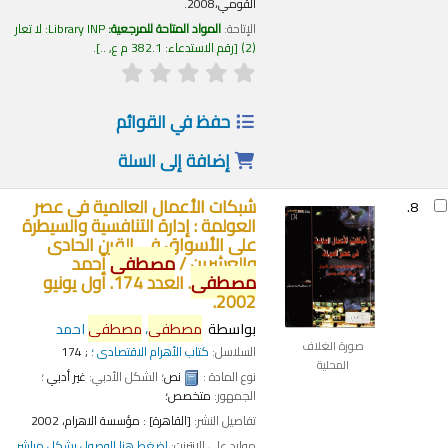
القومي،2008.
الإتاحة:
المواد المتاحة للمرجعية:
Library INP: لا تعار
(2)
رقم الاستدعاء:
382.1 م ع, ..
.
حفظ في القوائم
إضافة إلى السلة
شبكات الأعمال العالمية فى عصر
8.
العولمة : إدارة التنافسية والسيطرة
على الأسواق فى القرن الحادى
والعشرين /
مصطفى
أحمد
مصطفى
.
العدد 174. أول يونيو
2002.
بواسطة
مصطفى
،
مصطفى
احمد
صورة الغلاف
السلاسل:
كتاب الأهرام الاقتصادى ؛
; 174
المحلية
نوع المادة :
نص
؛ الشكل الأدبي:
غير أدبي
؛
الجمهور:
متخصص؛
تفاصيل النشر:
[القاهرة] :
مؤسسة الاهرام،
2002
موارد على الإنترنت:
اضغط هنا للوصول بشكل مباشر