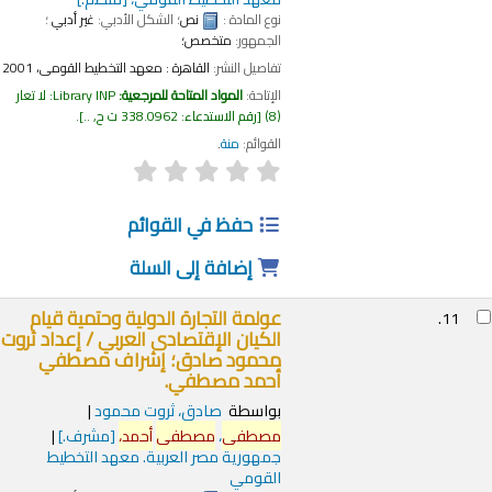
نوع المادة :
نص
؛ الشكل الأدبي:
غير أدبي
؛
الجمهور:
متخصص؛
تفاصيل النشر:
القاهرة :
معهد التخطيط القومى،
2001
الإتاحة:
المواد المتاحة للمرجعية:
Library INP: لا تعار
(8)
رقم الاستدعاء:
338.0962 ت ح, ..
.
القوائم:
منة
.
حفظ في القوائم
إضافة إلى السلة
عولمة التجارة الدولية وحتمية قيام
11.
الكيان الإقتصادى العربي /
إعداد ثروت
محمود صادق؛ إشراف مصطفي
أحمد مصطفي.
بواسطة
صادق، ثروت محمود
مصطفى
،
مصطفى
أحمد،
[مشرف.]
جمهورية مصر العربية. معهد التخطيط
القومي