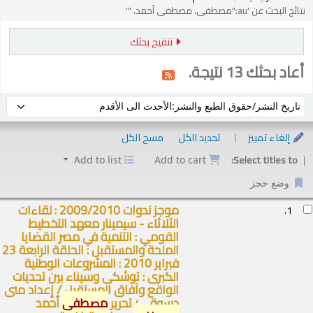
نتائج البحث عن 'au:"مصطفى، مصطفى أحمد، "'
تنقيح بحثك
أعاد بحثك 13 نتيجة.
فرز حسب:
إلغاء تمييز
تحديد الكل
مسح الكل
Select titles to:
Add to list
Add to cart
وضع حجز
ئج
موجز ندوات 2009/2010 : لقاءات
1.
الثلاثاء - سيمينار معهد التخطيط
القومي : التنمية في مصر القضايا
الملحة والمستقبل : الحلقة الرابعة 23
فبراير 2010 : المشروعات الوطنية
الكبرى : توشكى وسيناء بين تحديات
الواقع وآفاق المستقبل /
إعداد منى
دسوقي ؛ تحرير
مصطفى
أحمد