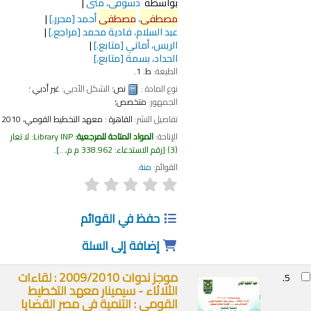
بواسطة
دسوقى، منى
مصطفى
،
مصطفى
أحمد
[محرر.]
عبد السلام، فادية محمد
[مراجع.]
الريس، أماني
[متابع.]
الحداد، بسمة
[متابع.]
الطبعة:
ط. 1.
نوع المادة :
نص
؛ الشكل الأدبي:
غير أدبي
؛
الجمهور:
متخصص؛
تفاصيل النشر:
القاهرة :
معهد التخطيط القومي،
2010
الإتاحة:
المواد المتاحة للمرجعية:
Library INP: لا تعار
(3)
رقم الاستدعاء:
338.962 م م, ..
.
القوائم:
منة
.
حفظ في القوائم
إضافة إلى السلة
موجز ندوات 2009/2010 : لقاءات
5.
الثلاثاء - سيمينار معهد التخطيط
القومي : التنمية في مصر القضايا