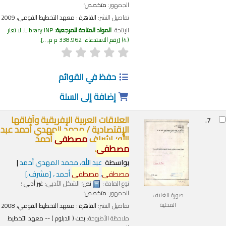
الجمهور:
متخصص؛
تفاصيل النشر:
القاهرة :
معهد التخطيط القومي،
2009
الإتاحة:
المواد المتاحة للمرجعية:
Library INP: لا تعار
(4)
رقم الاستدعاء:
338.962 م م, ..
.
حفظ في القوائم
إضافة إلى السلة
العلاقات العربية الإفريقية وآفاقها
7.
الإقتصادية /
محمد المهدي أحمد عبد
الله؛ إشراف
مصطفى
أحمد
مصطفى
.
بواسطة
عبد الله، محمد المهدي أحمد
مصطفى
،
مصطفى
أحمد ،
[مشرف.]
نوع المادة :
نص
؛ الشكل الأدبي:
غير أدبي
؛
الجمهور:
متخصص؛
صورة الغلاف
المحلية
تفاصيل النشر:
القاهرة :
معهد التخطيط القومي،
2008
ملاحظة الأطروحة:
بحث ( الدبلوم ) -- معهد التخطيط