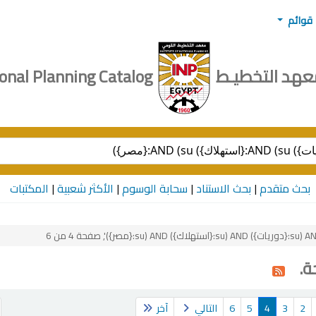
قوائم
عهد التخطيـط
Institute of National Planning Catalog
the catalog by keyword
بحث متقدم
بحث الاستناد
سحابة الوسوم
الأكثر شعبية
المكتبات
ف
2
3
4
5
6
التالي
آخر