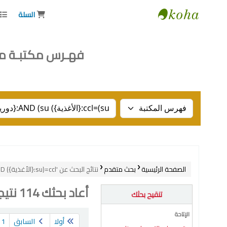
السلة
Institute of National Planning
فهـرس مكتبـة م
Search the catalog by:
الصفحة الرئيسية
بحث متقدم
نتائج البحث عن 'ccl=(su:{الأغذية}) AND (su:{دوريات}) AND (su:{استهلاك}) AND (su:{مصر})', صفحة 4 من 6
أعاد بحثك 114 نتيجة.
تنقيح بحثك
فرز
الإتاحة
أولا
السابق
1