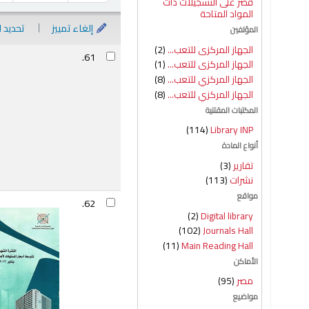
قصر على التسجيلات ذات
المواد المتاحة
إلغاء تمييز
تحديد 
المؤلفين
الجهاز المركزى للتعب...
(2)
نتائج
61.
الجهاز المركزى للتعب...
(1)
الجهاز المركزي للتعب...
(8)
الجهاز المركزي للتعب...
(8)
المكتبات المقتنية
(114)
Library INP
أنواع المادة
تقارير
(3)
نشرات
(113)
مواقع
62.
(2)
Digital library
(102)
Journals Hall
(11)
Main Reading Hall
الأماكن
مصر
(95)
مواضيع