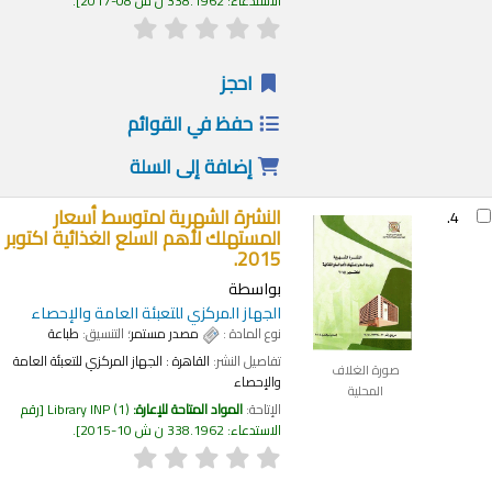
الاستدعاء:
338.1962 ن ش 08-2017
.
احجز
حفظ في القوائم
إضافة إلى السلة
النشرة الشهرية لمتوسط أسعار
4.
المستهلك لأهم السلع الغذائية اكتوبر
2015.
بواسطة
الجهاز المركزي للتعبئة العامة والإحصاء
نوع المادة :
مصدر مستمر
؛ التنسيق:
طباعة
تفاصيل النشر:
القاهرة :
الجهاز المركزي للتعبئة العامة
صورة الغلاف
والإحصاء
المحلية
الإتاحة:
المواد المتاحة للإعارة:
(1)
Library INP
رقم
الاستدعاء:
338.1962 ن ش 10-2015
.