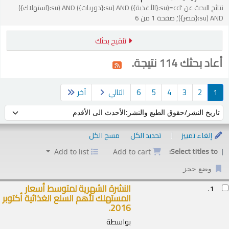
نتائج البحث عن 'ccl=(su:{الأغذية}) AND (su:{دوريات}) AND (su:{استهلاك})
AND (su:{مصر})', صفحة 1 من 6
تنقيح بحثك
أعاد بحثك 114 نتيجة.
1
2
3
4
5
6
التالي
آخر
فرز حسب:
إلغاء تمييز
تحديد الكل
مسح الكل
Select titles to:
Add to list
Add to cart
وضع حجز
ئج
النشرة الشهرية لمتوسط أسعار
1.
المستهلك لأهم السلع الغذائية أكتوبر
2016.
بواسطة