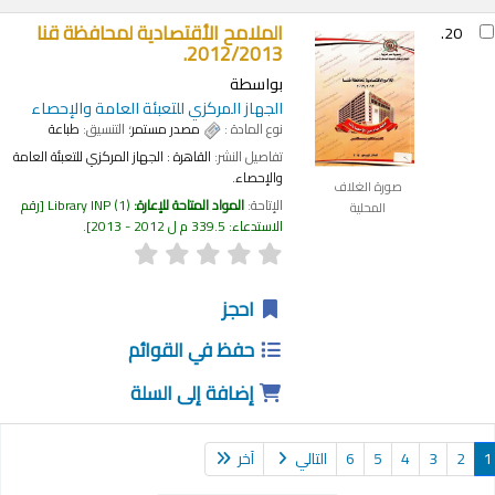
الملامح الأقتصادية لمحافظة قنا
20.
2012/2013.
بواسطة
الجهاز المركزي للتعبئة العامة والإحصاء
نوع المادة :
مصدر مستمر
؛ التنسيق:
طباعة
تفاصيل النشر:
القاهرة :
الجهاز المركزي للتعبئة العامة
والإحصاء.
صورة الغلاف
الإتاحة:
المواد المتاحة للإعارة:
(1)
Library INP
رقم
المحلية
الاستدعاء:
339.5 م ل 2012 - 2013
.
احجز
حفظ في القوائم
إضافة إلى السلة
2
3
4
5
6
التالي
آخر