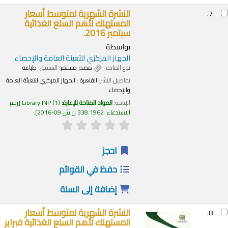
النشرة الشهرية لمتوسط أسعار
7.
المستهلك لأهم السلع الغذائية
سبتمبر 2016.
بواسطة
الجهاز المركزي للتعبئة العامة والإحصاء
نوع المادة :
مصدر مستمر
؛ التنسيق:
طباعة
تفاصيل النشر:
القاهرة :
الجهاز المركزي للتعبئة العامة
والإحصاء
الإتاحة:
المواد المتاحة للإعارة:
(1)
Library INP
رقم
الاستدعاء:
338.1962 ن ش 09-2016
.
احجز
حفظ في القوائم
إضافة إلى السلة
النشرة الشهرية لمتوسط أسعار
8.
المستهلك لأهم السلع الغذائية فبراير