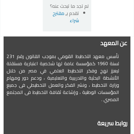
لم تجد ما تبحث عنه؟
تقدم بـِ
مقترح
شراء
عن المعهد
تأسس معهد التخطيط القومي بموجب القانون رقم 231
لسنة 1960 كمؤسسة عامة لها شخصية اعتبارية مستقلة
ليعزز نهج وفكر التخطيط العلمي في مصر من خلال
الأنشطة البحثية والتدريبية والتعليمية ، ودعم دور ومهام
وزارة التخطيط ، ونشر الفكر والعمل التخطيطي فى جميع
المؤسسات الوطنية ، وإشاعة ثقافة التخطيط فى المجتمع
المصري .
روابط سريعة