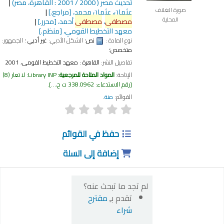
تحديث مصر
( 2000 / 2001 : القاهرة، مصر)
صورة الغلاف
عثمان، عثمان محمد،
[مراجع.]
المحلية
مصطفى
،
مصطفى
أحمد،
[محرر.]
معهد التخطيط القومي،
[منظم.]
نوع المادة :
نص
؛ الشكل الأدبي:
غير أدبي
؛ الجمهور:
متخصص؛
تفاصيل النشر:
القاهرة :
معهد التخطيط القومى،
2001
الإتاحة:
المواد المتاحة للمرجعية:
Library INP: لا تعار
(8)
رقم الاستدعاء:
338.0962 ت ح, ..
.
القوائم:
منة
.
حفظ في القوائم
إضافة إلى السلة
لم تجد ما تبحث عنه؟
تقدم بـِ
مقترح
شراء