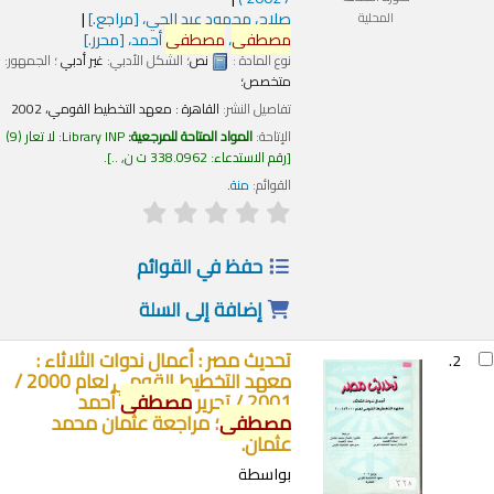
صلاح، محمود عبد الحي،
[مراجع.]
المحلية
مصطفى
،
مصطفى
أحمد،
[محرر.]
نوع المادة :
نص
؛ الشكل الأدبي:
غير أدبي
؛ الجمهور:
متخصص؛
تفاصيل النشر:
القاهرة :
معهد التخطيط القومي،
2002
الإتاحة:
المواد المتاحة للمرجعية:
Library INP: لا تعار
(9)
رقم الاستدعاء:
338.0962 ت ن, ..
.
القوائم:
منة
.
حفظ في القوائم
إضافة إلى السلة
تحديث مصر : أعمال ندوات الثلاثاء :
2.
معهد التخطيط القومي لعام 2000 /
2001 /
تحرير
مصطفى
أحمد
مصطفى
؛ مراجعة عثمان محمد
عثمان.
بواسطة