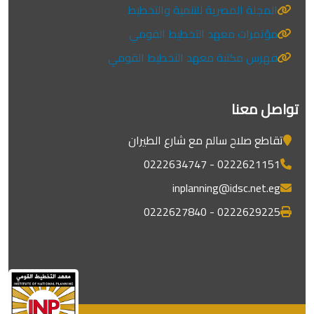
المجلة المصرية للتنمية والتخطيط
مؤتمرات معهد التخطيط القومي
فهرس مكتبة معهد التخطيط القومي
تواصل معنا
تقاطع صلاح سالم مع شارع الطيران
0222621151 - 0222634747
inplanning@idsc.net.eg
0222629225 - 0222627840