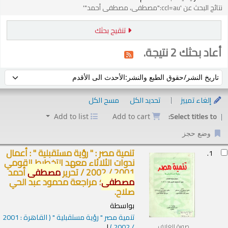
نتائج البحث عن 'ccl=au:"مصطفى، مصطفى أحمد"'
تنقيح بحثك
أعاد بحثك 2 نتيجة.
فرز حسب:
إلغاء تمييز
تحديد الكل
مسح الكل
Select titles to:
Add to list
Add to cart
وضع حجز
ئج
تنمية مصر : " رؤية مستقبلية " : أعمال
1.
ندوات الثلاثاء معهد التخطيط القومي
2001 / 2002 /
تحرير
مصطفى
أحمد
مصطفى
؛ مراجعة محمود عبد الحي
صلاح.
بواسطة
تنمية مصر " رؤية مستقبلية "
( القاهرة : 2001
/ 2002 )
صورة الغلاف