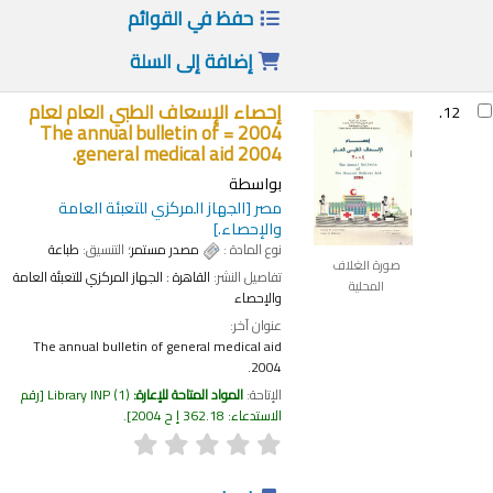
حفظ في القوائم
إضافة إلى السلة
إحصاء الإسعاف الطبي العام لعام
12.
2004 = The annual bulletin of
general medical aid 2004.
بواسطة
مصر
[الجهاز المركزي للتعبئة العامة
والإحصاء.]
نوع المادة :
مصدر مستمر
؛ التنسيق:
طباعة
صورة الغلاف
تفاصيل النشر:
القاهرة :
الجهاز المركزي للتعبئة العامة
المحلية
والإحصاء
عنوان آخر:
The annual bulletin of general medical aid
2004.
الإتاحة:
المواد المتاحة للإعارة:
(1)
Library INP
رقم
الاستدعاء:
362.18 إ ح 2004
.