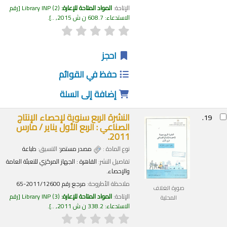
الإتاحة:
المواد المتاحة للإعارة:
(2)
Library INP
رقم
الاستدعاء:
608.7 ن ش 2015, ..
.
احجز
حفظ في القوائم
إضافة إلى السلة
النشرة الربع سنوية لإحصاء الإنتاج
19.
الصناعي : الربع الأول يناير / مارس
2011.
نوع المادة :
مصدر مستمر
؛ التنسيق:
طباعة
تفاصيل النشر:
القاهرة :
الجهاز المركزي للتعبئة العامة
والإحصاء.
ملاحظة الأطروحة:
مرجع رقم 2011/12600-65
صورة الغلاف
الإتاحة:
المواد المتاحة للإعارة:
(3)
Library INP
رقم
المحلية
الاستدعاء:
338.2 ن ش 2011, ..
.