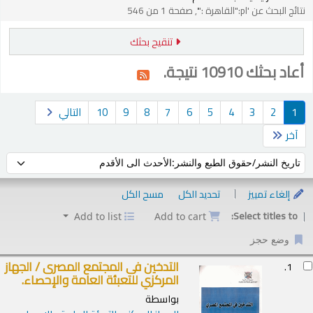
نتائج البحث عن 'pl:"القاهرة :"', صفحة 1 من 546
تنقيح بحثك
أعاد بحثك 10910 نتيجة.
1
2
3
4
5
6
7
8
9
10
التالي
آخر
فرز حسب:
إلغاء تمييز
تحديد الكل
مسح الكل
Select titles to:
Add to list
Add to cart
وضع حجز
ئج
التدخين فى المجتمع المصرى /
الجهاز
1.
المركزي للتعبئة العامة والإحصاء.
بواسطة