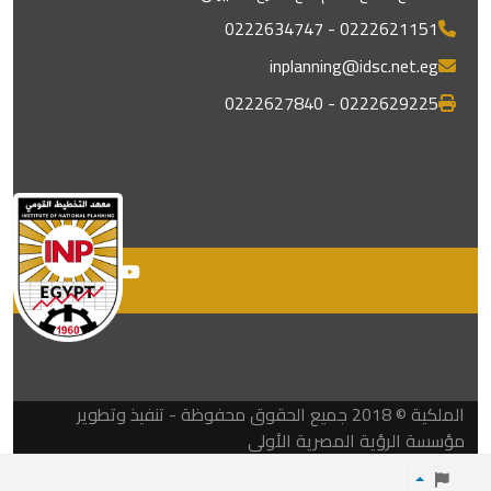
0222621151 - 0222634747
inplanning@idsc.net.eg
0222629225 - 0222627840
الملكية © 2018 جميع الحقوق محفوظة - تنفيذ وتطوير
مؤسسة الرؤية المصرية الأولي