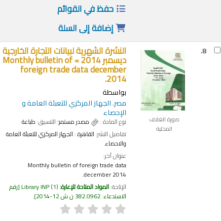
حفظ في القوائم
إضافة إلى السلة
النشرة الشهرية لبيانات التجارة الخارجية
8.
ديسمبر 2014 = Monthly bulletin of
foreign trade data december
2014.
بواسطة
مصر. الجهاز المركزي للتعبئة العامة و
الإحصاء
صورة الغلاف
نوع المادة :
مصدر مستمر
؛ التنسيق:
طباعة
المحلية
تفاصيل النشر:
القاهرة :
الجهاز المركزي للتعبئة العامة
والاحصاء.
عنوان آخر:
Monthly bulletin of foreign trade data
december 2014.
الإتاحة:
المواد المتاحة للإعارة:
(1)
Library INP
رقم
الاستدعاء:
382.0962 ن ش 12-2014
.