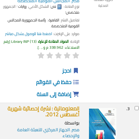
مصر. المجالس القومية المتخصصة
المحلية
نوع المادة :
نص
؛ الشكل الأدبي:
روايات
؛ الجمهور:
متخصص؛
تفاصيل النشر:
القاهرة :
رئاسة الجمهورية.المجالس
القومية المتخصصة.
موارد على الإنترنت:
اضغط هنا للوصول بشكل مباشر
الإتاحة:
المواد المتاحة للإعارة:
(13)
Library INP
رقم
الاستدعاء:
338.962 م و , ..
.
احجز
حفظ في القوائم
إضافة إلى السلة
المعلوماتية : نشرة إحصائية شهرية
3.
أغسطس 2012.
بواسطة
مصر. الجهاز المركزي للتعبئة العامة
والإحصاء