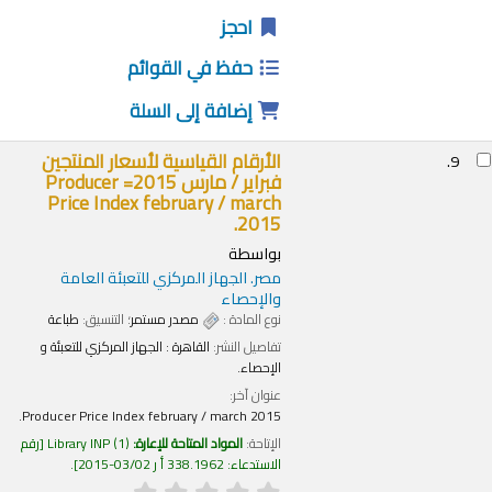
احجز
حفظ في القوائم
إضافة إلى السلة
الأرقام القياسية لأسعار المنتجين
9.
فبراير / مارس 2015= Producer
Price Index february / march
2015.
بواسطة
مصر. الجهاز المركزي للتعبئة العامة
والإحصاء
نوع المادة :
مصدر مستمر
؛ التنسيق:
طباعة
تفاصيل النشر:
القاهرة :
الجهاز المركزي للتعبئة و
الإحصاء.
عنوان آخر:
Producer Price Index february / march 2015.
الإتاحة:
المواد المتاحة للإعارة:
(1)
Library INP
رقم
الاستدعاء:
338.1962 أ ر 03/02-2015
.