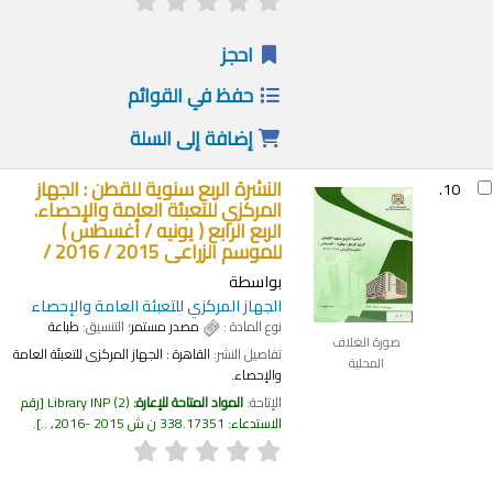
احجز
حفظ في القوائم
إضافة إلى السلة
النشرة الربع سنوية للقطن :
الجهاز
10.
المركزي للتعبئة العامة والإحصاء.
الربع الرابع ( يونيه / أغسطس )
للموسم الزراعى 2015 / 2016 /
بواسطة
الجهاز المركزي للتعبئة العامة والإحصاء
نوع المادة :
مصدر مستمر
؛ التنسيق:
طباعة
صورة الغلاف
تفاصيل النشر:
القاهرة :
الجهاز المركزى للتعبئة العامة
المحلية
والإحصاء.
الإتاحة:
المواد المتاحة للإعارة:
(2)
Library INP
رقم
الاستدعاء:
338.17351 ن ش 2015 -2016, ..
.