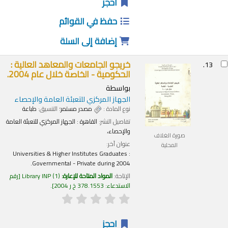
احجز
حفظ في القوائم
إضافة إلى السلة
خريجو الجامعات والمعاهد العالية :
13.
الحكومية - الخاصة خلال عام 2004.
بواسطة
الجهاز المركزي للتعبئة العامة والإحصاء
نوع المادة :
مصدر مستمر
؛ التنسيق:
طباعة
تفاصيل النشر:
القاهرة :
الجهاز المركزي للتعبئة العامة
والإحصاء،
صورة الغلاف
عنوان آخر:
المحلية
Universities & Higher Institutes Graduates :
Governmental - Private during 2004.
الإتاحة:
المواد المتاحة للإعارة:
(1)
Library INP
رقم
الاستدعاء:
378.1553 خ ر 2004
.
احجز