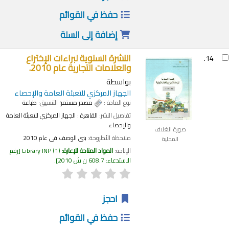
حفظ في القوائم
إضافة إلى السلة
النشرة السنوية لبراءات الإختراع
14.
والعلامات التجارية عام 2010.
بواسطة
الجهاز المركزي للتعبئة العامة والإحصاء
نوع المادة :
مصدر مستمر
؛ التنسيق:
طباعة
تفاصيل النشر:
القاهرة :
الجهاز المركزي للتعبئة العامة
والإحصاء.
صورة الغلاف
ملاحظة الأطروحة:
بنى الوصف فى عام 2010
المحلية
الإتاحة:
المواد المتاحة للإعارة:
(1)
Library INP
رقم
الاستدعاء:
608.7 ن ش 2010
.
احجز
حفظ في القوائم