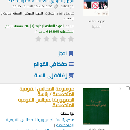
الجهاز المركزي للتعبئة العامة والإحصاء
نوع المادة :
مصدر مستمر
؛ التنسيق:
طباعة
تفاصيل النشر:
القاهرة :
الجهاز المركزى للتعبئة العامة و
الإحصاء.
صورة الغلاف
الإتاحة:
المواد المتاحة للإعارة:
(3)
Library INP
رقم
المحلية
الاستدعاء:
616.865 ت د, ..
.
احجز
حفظ في القوائم
إضافة إلى السلة
موسوعة المجالس القومية
2.
المتخصصة /
رئاسة
الجمهورية.المجالس القومية
المتخصصة.
بواسطة
مصر. رئاسة الجمهورية
المجالس القومية
المتخصصة
صورة الغلاف