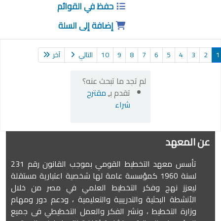
حفظ في القوائم
إضافة إلى السلة
2
3
4
5
6
7
8
9
10
التالي
آخر
لم تجد ما تبحث عنه؟
تقدم بـِ
مقترح
شراء
عن المعهد
تأسس معهد التخطيط القومي بموجب القانون رقم 231
لسنة 1960 كمؤسسة عامة لها شخصية اعتبارية مستقلة
ليعزز نهج وفكر التخطيط العلمي في مصر من خلال
الأنشطة البحثية والتدريبية والتعليمية ، ودعم دور ومهام
وزارة التخطيط ، ونشر الفكر والعمل التخطيطي فى جميع