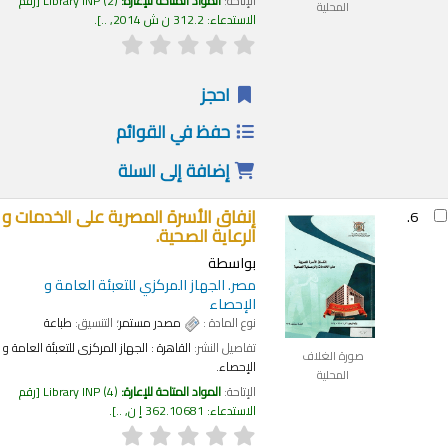
الإتاحة:
المواد المتاحة للإعارة:
(2)
Library INP
رقم
المحلية
الاستدعاء:
312.2 ن ش 2014, ..
.
احجز
حفظ في القوائم
إضافة إلى السلة
إنفاق الأسرة المصرية على الخدمات و
6.
الرعاية الصحية.
بواسطة
مصر. الجهاز المركزي للتعبئة العامة و
الإحصاء
نوع المادة :
مصدر مستمر
؛ التنسيق:
طباعة
تفاصيل النشر:
القاهرة :
الجهاز المركزى للتعبئة العامة و
صورة الغلاف
الإحصاء.
المحلية
الإتاحة:
المواد المتاحة للإعارة:
(4)
Library INP
رقم
الاستدعاء:
362.10681 إ ن, ..
.