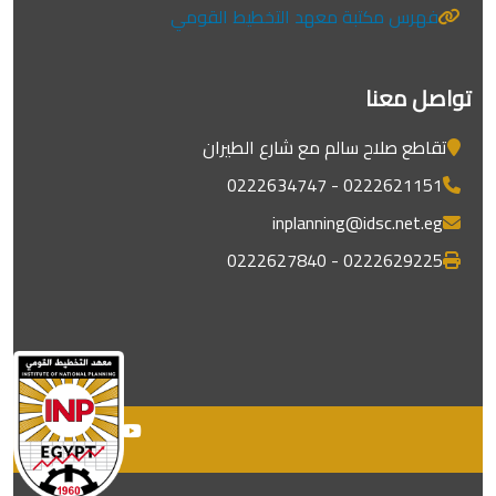
فهرس مكتبة معهد التخطيط القومي
تواصل معنا
تقاطع صلاح سالم مع شارع الطيران
0222621151 - 0222634747
inplanning@idsc.net.eg
0222629225 - 0222627840