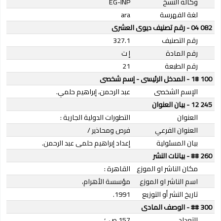
وكالة النسخ
EG-INP
لغة الفهرسة
ara
082 04 - رقم تصنيف ديوى العشرى
رقم التصنيف
327.1
رقم المادة
إ ت
رقم الطبعة
21
100 1# - المدخل الرئيسى - إسم شخصى
الإسم الشخصى
عبد الرحمن، إبراهيم حلمي.
245 12 - بيان العنوان
العنوان
التطورات الدولية الجارية :
العنوان الفرعي
فرص ومحاذير /
بيان المسئولية
إعداد إبراهيم حلمى عبد الرحمن.
260 ## - بيانات النشر
مكان الناشر او الموزع
القاهرة :
اسم الناشر او الموزع
مؤسسة الأهرام،
تاريخ النشر أو التوزيع
1991.
300 ## - الوصف المادى
التعداد
157 ص. ؛