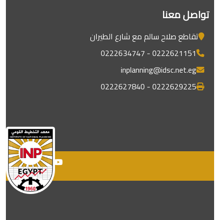
تواصل معنا
تقاطع صلاح سالم مع شارع الطيران
0222621151 - 0222634747
inplanning@idsc.net.eg
0222629225 - 0222627840